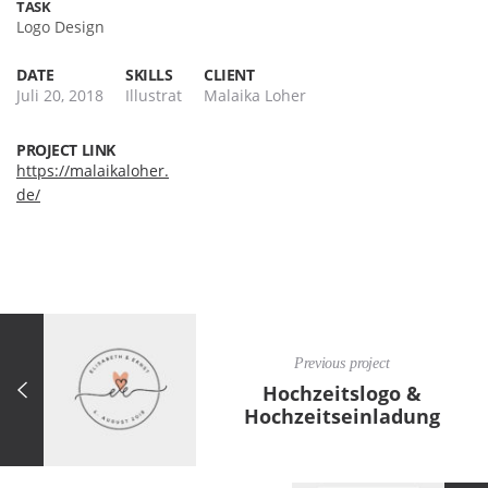
TASK
Logo Design
DATE
SKILLS
CLIENT
Juli 20, 2018
Illustrat
Malaika Loher
PROJECT LINK
https://malaikaloher.
de/
Previous project
Hochzeitslogo &
Hochzeitseinladung